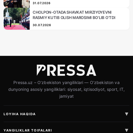
31.07.2026
CHOLPON-OTADA SHAVKAT MIRZIYOYEVNI
RASMIY KUTIB OLISH MAROSIMI BO‘LIB O‘TDI
30.07.2026
Pressa.uz – O‘zbekiston yangiliklari — O‘zbekiston va
dunyoning asosiy yangiliklari: siyosat, iqtisodiyot, sport, IT,
jamiyat
LOYIHA HAQIDA
YANGILIKLAR TOIFALARI