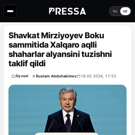
RU
UZ
Shavkat Mirziyoyev Boku
sammitida Xalqaro aqlli
shaharlar alyansini tuzishni
taklif qildi
Rustam Abduhakimov
18.05.2026, 17:53
Siyosat