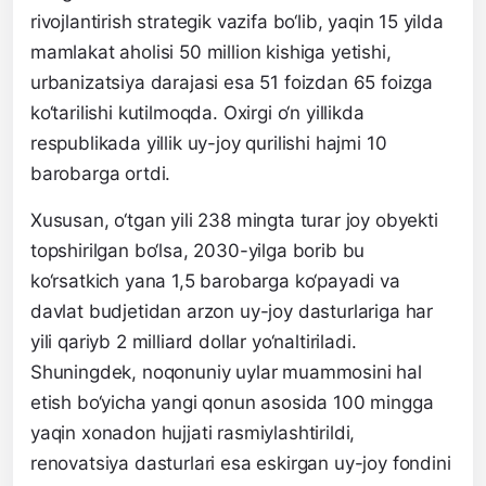
rivojlantirish strategik vazifa bo‘lib, yaqin 15 yilda
mamlakat aholisi 50 million kishiga yetishi,
urbanizatsiya darajasi esa 51 foizdan 65 foizga
ko‘tarilishi kutilmoqda. Oxirgi o‘n yillikda
respublikada yillik uy-joy qurilishi hajmi 10
barobarga ortdi.
Xususan, o‘tgan yili 238 mingta turar joy obyekti
topshirilgan bo‘lsa, 2030-yilga borib bu
ko‘rsatkich yana 1,5 barobarga ko‘payadi va
davlat budjetidan arzon uy-joy dasturlariga har
yili qariyb 2 milliard dollar yo‘naltiriladi.
Shuningdek, noqonuniy uylar muammosini hal
etish bo‘yicha yangi qonun asosida 100 mingga
yaqin xonadon hujjati rasmiylashtirildi,
renovatsiya dasturlari esa eskirgan uy-joy fondini