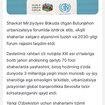
Shavkat Mirziyoyev Bokuda o‘tgan Butunjahon
urbanizatsiya forumida ishtirok etib, «Aqlli
shaharlar xalqaro alyansi»ni tuzish va 2030-yilgi
forum rejasini taqdim etdi.
Davlatimiz rahbari o‘z nutqida XXI asr o‘rtalariga
borib jahon aholisining qariyb 70 foizi
shaharlarda yashashini, biroq hozirning o‘zida
dunyoda 3 milliardga yaqin inson munosib uy-joy
sharoitiga ega emasligini ta’kidlab, urbanizatsiya
jarayonlari global barqarorlikka Bevosita ta’sir
ko‘rsatayotganini qayd etdi.
Yangi O‘zbekiston uchun shaharlarni tizimli