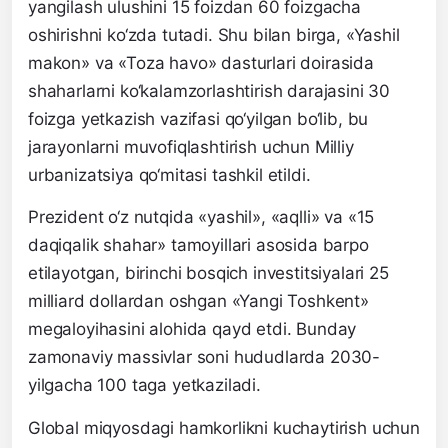
yangilash ulushini 15 foizdan 60 foizgacha
oshirishni ko‘zda tutadi. Shu bilan birga, «Yashil
makon» va «Toza havo» dasturlari doirasida
shaharlarni ko‘kalamzorlashtirish darajasini 30
foizga yetkazish vazifasi qo‘yilgan bo‘lib, bu
jarayonlarni muvofiqlashtirish uchun Milliy
urbanizatsiya qo‘mitasi tashkil etildi.
Prezident o‘z nutqida «yashil», «aqlli» va «15
daqiqalik shahar» tamoyillari asosida barpo
etilayotgan, birinchi bosqich investitsiyalari 25
milliard dollardan oshgan «Yangi Toshkent»
megaloyihasini alohida qayd etdi. Bunday
zamonaviy massivlar soni hududlarda 2030-
yilgacha 100 taga yetkaziladi.
Global miqyosdagi hamkorlikni kuchaytirish uchun