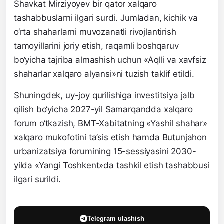
Shavkat Mirziyoyev bir qator xalqaro
tashabbuslarni ilgari surdi. Jumladan, kichik va
o‘rta shaharlarni muvozanatli rivojlantirish
tamoyillarini joriy etish, raqamli boshqaruv
bo‘yicha tajriba almashish uchun «Aqlli va xavfsiz
shaharlar xalqaro alyansi»ni tuzish taklif etildi.
Shuningdek, uy-joy qurilishiga investitsiya jalb
qilish bo‘yicha 2027-yil Samarqandda xalqaro
forum o‘tkazish, BMT-Xabitatning «Yashil shahar»
xalqaro mukofotini ta’sis etish hamda Butunjahon
urbanizatsiya forumining 15-sessiyasini 2030-
yilda «Yangi Toshkent»da tashkil etish tashabbusi
ilgari surildi.
Telegram ulashish