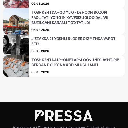
06.08.2026
TOSHKENTDA «QO‘YLIQ» DEHQON BOZORI
FAOLIYATI YONG‘IN XAVFSIZLIGI QOIDALARI
BUZILGANI SABABLI TO‘XTATILDI
06.08.2026
JIZZAXDA 21 YOSHLI BLOGER QIZ YTHDA VAFOT
ETDI
05.08.2026
TOSHKENTDA IPHONE’LARNI QONUNIYLASHTIRIB
BERGAN BOJXONA XODIMI USHLANDI
05.08.2026
Pressa.uz – O‘zbekiston yangiliklari — O‘zbekiston va