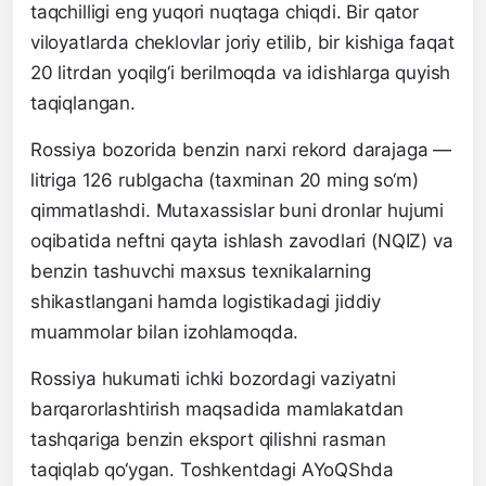
taqchilligi eng yuqori nuqtaga chiqdi. Bir qator
viloyatlarda cheklovlar joriy etilib, bir kishiga faqat
20 litrdan yoqilg‘i berilmoqda va idishlarga quyish
taqiqlangan.
Rossiya bozorida benzin narxi rekord darajaga —
litriga 126 rublgacha (taxminan 20 ming so‘m)
qimmatlashdi. Mutaxassislar buni dronlar hujumi
oqibatida neftni qayta ishlash zavodlari (NQIZ) va
benzin tashuvchi maxsus texnikalarning
shikastlangani hamda logistikadagi jiddiy
muammolar bilan izohlamoqda.
Rossiya hukumati ichki bozordagi vaziyatni
barqarorlashtirish maqsadida mamlakatdan
tashqariga benzin eksport qilishni rasman
taqiqlab qo‘ygan. Toshkentdagi AYoQShda