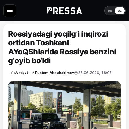
RU
UZ
Rossiyadagi yoqilg‘i inqirozi
ortidan Toshkent
AYoQShlarida Rossiya benzini
g‘oyib bo‘ldi
Rustam Abduhakimov
25.06.2026, 18:05
Jamiyat