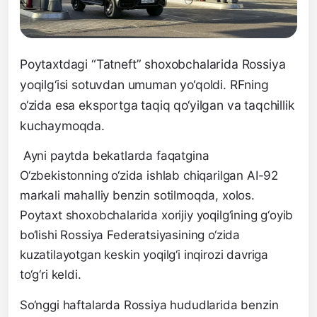
Poytaxtdagi “Tatneft” shoxobchalarida Rossiya
yoqilg‘isi sotuvdan umuman yo‘qoldi. RFning
o‘zida esa eksportga taqiq qo‘yilgan va taqchillik
kuchaymoqda.
Ayni paytda bekatlarda faqatgina
O‘zbekistonning o‘zida ishlab chiqarilgan AI-92
markali mahalliy benzin sotilmoqda, xolos.
Poytaxt shoxobchalarida xorijiy yoqilg‘ining g‘oyib
bo‘lishi Rossiya Federatsiyasining o‘zida
kuzatilayotgan keskin yoqilg‘i inqirozi davriga
to‘g‘ri keldi.
So‘nggi haftalarda Rossiya hududlarida benzin