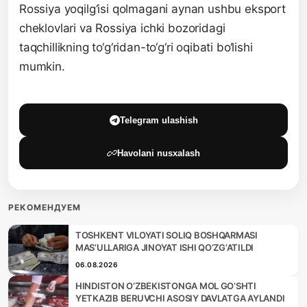
Rossiya yoqilg‘isi qolmagani aynan ushbu eksport
cheklovlari va Rossiya ichki bozoridagi
taqchillikning to‘g‘ridan-to‘g‘ri oqibati bo‘lishi
mumkin.
Telegram ulashish
Havolani nusxalash
РЕКОМЕНДУЕМ
TOSHKENT VILOYATI SOLIQ BOSHQARMASI
MAS’ULLARIGA JINOYAT ISHI QO‘ZG‘ATILDI
06.08.2026
HINDISTON O‘ZBEKISTONGA MOL GO‘SHTI
YETKAZIB BERUVCHI ASOSIY DAVLATGA AYLANDI