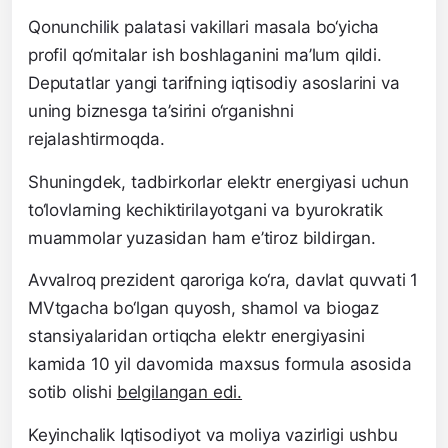
Qonunchilik palatasi vakillari masala bo‘yicha
profil qo‘mitalar ish boshlaganini ma’lum qildi.
Deputatlar yangi tarifning iqtisodiy asoslarini va
uning biznesga ta’sirini o‘rganishni
rejalashtirmoqda.
Shuningdek, tadbirkorlar elektr energiyasi uchun
to‘lovlarning kechiktirilayotgani va byurokratik
muammolar yuzasidan ham e’tiroz bildirgan.
Avvalroq prezident qaroriga ko‘ra, davlat quvvati 1
MVtgacha bo‘lgan quyosh, shamol va biogaz
stansiyalaridan ortiqcha elektr energiyasini
kamida 10 yil davomida maxsus formula asosida
sotib olishi
belgilangan edi.
Keyinchalik
Iqtisodiyot va moliya vazirligi
ushbu