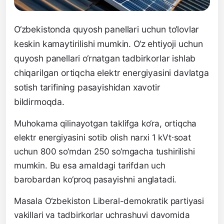
O‘zbekistonda quyosh panellari uchun to‘lovlar
keskin kamaytirilishi mumkin. O‘z ehtiyoji uchun
quyosh panellari o‘rnatgan tadbirkorlar ishlab
chiqarilgan ortiqcha elektr energiyasini davlatga
sotish tarifining pasayishidan xavotir
bildirmoqda.
Muhokama qilinayotgan taklifga ko‘ra, ortiqcha
elektr energiyasini sotib olish narxi 1 kVt⋅soat
uchun 800 so‘mdan 250 so‘mgacha tushirilishi
mumkin. Bu esa amaldagi tarifdan uch
barobardan ko‘proq pasayishni anglatadi.
Masala
O‘zbekiston Liberal-demokratik partiyasi
vakillari va tadbirkorlar uchrashuvi davomida