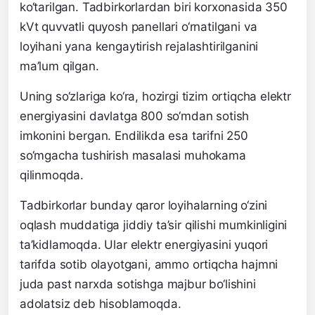
ko‘tarilgan. Tadbirkorlardan biri korxonasida 350
kVt quvvatli quyosh panellari o‘rnatilgani va
loyihani yana kengaytirish rejalashtirilganini
ma’lum qilgan.
Uning so‘zlariga ko‘ra, hozirgi tizim ortiqcha elektr
energiyasini davlatga 800 so‘mdan sotish
imkonini bergan. Endilikda esa tarifni 250
so‘mgacha tushirish masalasi muhokama
qilinmoqda.
Tadbirkorlar bunday qaror loyihalarning o‘zini
oqlash muddatiga jiddiy ta’sir qilishi mumkinligini
ta’kidlamoqda. Ular elektr energiyasini yuqori
tarifda sotib olayotgani, ammo ortiqcha hajmni
juda past narxda sotishga majbur bo‘lishini
adolatsiz deb hisoblamoqda.