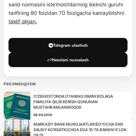
xarid normasini iste’molchilarning ikkinchi guruhi
tarifining 80 foizidan 70 foizigacha kamaytirishni
taklif qilgan.
Telegram ulashish
Havolani nusxalash
РЕКОМЕНДУЕМ
O‘ZBEKISTONDA OTANING ISMINI BOLAGA
FAMILIYA QILIB BERISH QONUNAN
MUSTAHKAMLANMOQDA
08.08.2026
MARKAZIY BANK MUROJAATLAR BO‘YICHA ENG
SALBIY KO‘RSATKICHGA EGA 10 TA BANKNI E’LON
QILDI