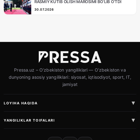
RASMIY KUTIB OLISH MAROSIMI BO‘LIB O‘TDI
30.07.2026
Pressa.uz – O‘zbekiston yangiliklari — O‘zbekiston va
dunyoning asosiy yangiliklari: siyosat, iqtisodiyot, sport, IT,
jamiyat
LOYIHA HAQIDA
YANGILIKLAR TOIFALARI
IJTIMOIY TARMOQLAR