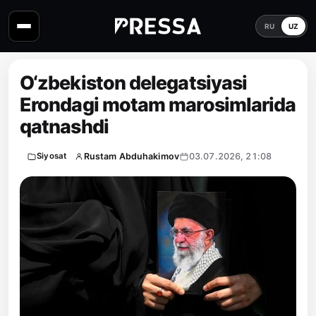
RU
UZ
O‘zbekiston delegatsiyasi
Erondagi motam marosimlarida
qatnashdi
Rustam Abduhakimov
03.07.2026, 21:08
Siyosat