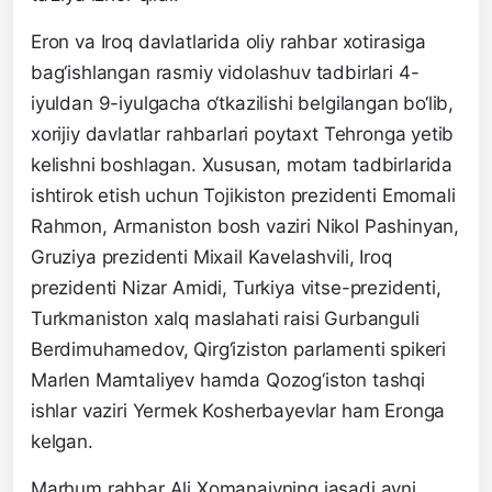
Eron va Iroq davlatlarida oliy rahbar xotirasiga
bag‘ishlangan rasmiy vidolashuv tadbirlari 4-
iyuldan 9-iyulgacha o‘tkazilishi belgilangan bo‘lib,
xorijiy davlatlar rahbarlari poytaxt Tehronga yetib
kelishni boshlagan. Xususan, motam tadbirlarida
ishtirok etish uchun Tojikiston prezidenti Emomali
Rahmon, Armaniston bosh vaziri Nikol Pashinyan,
Gruziya prezidenti Mixail Kavelashvili, Iroq
prezidenti Nizar Amidi, Turkiya vitse-prezidenti,
Turkmaniston xalq maslahati raisi Gurbanguli
Berdimuhamedov, Qirg‘iziston parlamenti spikeri
Marlen Mamtaliyev hamda Qozog‘iston tashqi
ishlar vaziri Yermek Kosherbayevlar ham Eronga
kelgan.
Marhum rahbar Ali Xomanaiyning jasadi ayni