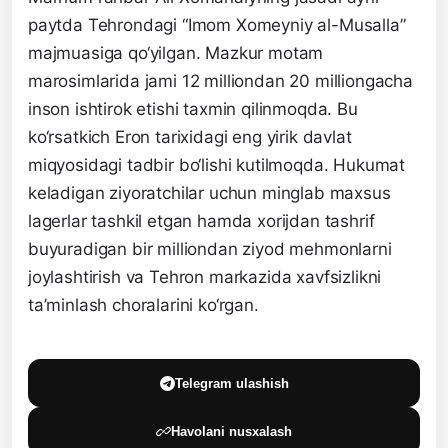
paytda Tehrondagi “Imom Xomeyniy al-Musalla”
majmuasiga qo‘yilgan. Mazkur motam
marosimlarida jami 12 milliondan 20 milliongacha
inson ishtirok etishi taxmin qilinmoqda. Bu
ko‘rsatkich Eron tarixidagi eng yirik davlat
miqyosidagi tadbir bo‘lishi kutilmoqda. Hukumat
keladigan ziyoratchilar uchun minglab maxsus
lagerlar tashkil etgan hamda xorijdan tashrif
buyuradigan bir milliondan ziyod mehmonlarni
joylashtirish va Tehron markazida xavfsizlikni
ta’minlash choralarini ko‘rgan.
Telegram ulashish
Havolani nusxalash