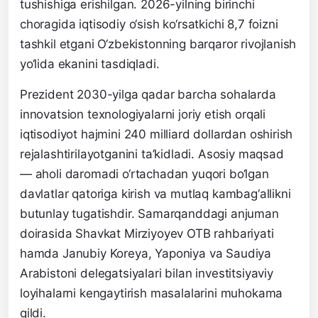
tushishiga erishilgan. 2026-yilning birinchi
choragida iqtisodiy o‘sish ko‘rsatkichi 8,7 foizni
tashkil etgani O‘zbekistonning barqaror rivojlanish
yo‘lida ekanini tasdiqladi.
Prezident 2030-yilga qadar barcha sohalarda
innovatsion texnologiyalarni joriy etish orqali
iqtisodiyot hajmini 240 milliard dollardan oshirish
rejalashtirilayotganini ta’kidladi. Asosiy maqsad
— aholi daromadi o‘rtachadan yuqori bo‘lgan
davlatlar qatoriga kirish va mutlaq kambag‘allikni
butunlay tugatishdir. Samarqanddagi anjuman
doirasida Shavkat Mirziyoyev OTB rahbariyati
hamda Janubiy Koreya, Yaponiya va Saudiya
Arabistoni delegatsiyalari bilan investitsiyaviy
loyihalarni kengaytirish masalalarini muhokama
qildi.