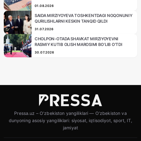
01.08.2026
SAIDA MIRZIYOYEVA TOSHKENTDAGI NOQONUNIY
QURILISHLARNI KESKIN TANQID QILDI
31.07.2026
CHOLPON-OTADA SHAVKAT MIRZIYOYEVNI
RASMIY KUTIB OLISH MAROSIMI BO‘LIB O‘TDI
30.07.2026
Pressa.uz – O‘zbekiston yangiliklari — O‘zbekiston va
dunyoning asosiy yangiliklari: siyosat, iqtisodiyot, sport, IT,
jamiyat