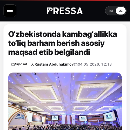
RU
UZ
O‘zbekistonda kambag‘allikka
to‘liq barham berish asosiy
maqsad etib belgilandi
Rustam Abduhakimov
04.05.2026, 12:13
Siyosat