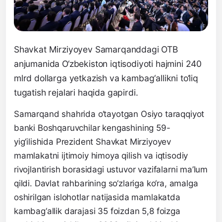
Shavkat Mirziyoyev Samarqanddagi OTB
anjumanida O‘zbekiston iqtisodiyoti hajmini 240
mlrd dollarga yetkazish va kambag‘allikni to‘liq
tugatish rejalari haqida gapirdi.
Samarqand shahrida o‘tayotgan Osiyo taraqqiyot
banki Boshqaruvchilar kengashining 59-
yig‘ilishida Prezident Shavkat Mirziyoyev
mamlakatni ijtimoiy himoya qilish va iqtisodiy
rivojlantirish borasidagi ustuvor vazifalarni ma’lum
qildi. Davlat rahbarining so‘zlariga ko‘ra, amalga
oshirilgan islohotlar natijasida mamlakatda
kambag‘allik darajasi 35 foizdan 5,8 foizga