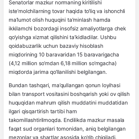
Senatorlar mazkur normaning kiritilishi
iste’molchilarning tovar haqida to‘liq va ishonchli
ma’lumot olish huquqini ta’minlash hamda
ikkilamchi bozordagi insofsiz amaliyotlarga chek
qo‘yishga xizmat qilishini ta’kidladilar. Ushbu
qoidabuzarlik uchun bazaviy hisoblash
miqdorining 10 baravaridan 15 baravarigacha
(4,12 million so‘mdan 6,18 million so‘mgacha)
miqdorda jarima qo‘llanilishi belgilangan.
Bundan tashqari, ma’qullangan qonun loyihasi
bilan transport vositasini boshqarish yoki ov qilish
huquqidan mahrum qilish muddatini muddatidan
ilgari qisqartirish tartibi ham
takomillashtirilmoqda. Endilikda mazkur masala
faqat sud organlari tomonidan, aniq belgilangan
mezonlar va shartlar asosida ko‘rib chiqiladi.