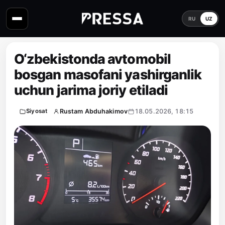
RU
UZ
O‘zbekistonda avtomobil
bosgan masofani yashirganlik
uchun jarima joriy etiladi
Rustam Abduhakimov
18.05.2026, 18:15
Siyosat