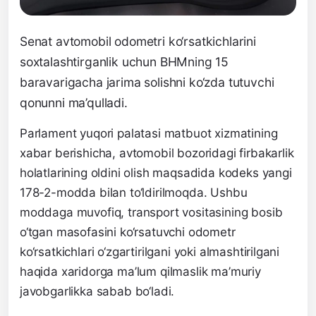
Senat avtomobil odometri ko‘rsatkichlarini
soxtalashtirganlik uchun BHMning 15
baravarigacha jarima solishni ko‘zda tutuvchi
qonunni ma’qulladi.
Parlament yuqori palatasi matbuot xizmatining
xabar berishicha, avtomobil bozoridagi firbakarlik
holatlarining oldini olish maqsadida kodeks yangi
178-2-modda bilan to‘ldirilmoqda. Ushbu
moddaga muvofiq, transport vositasining bosib
o‘tgan masofasini ko‘rsatuvchi odometr
ko‘rsatkichlari o‘zgartirilgani yoki almashtirilgani
haqida xaridorga ma’lum qilmaslik ma’muriy
javobgarlikka sabab bo‘ladi.