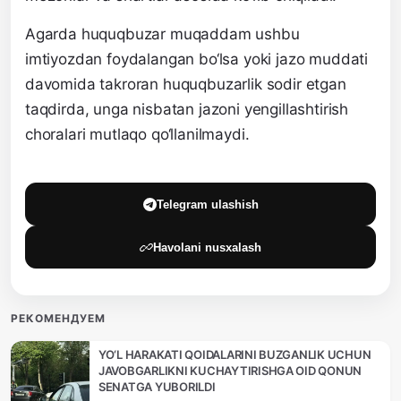
Agarda huquqbuzar muqaddam ushbu
imtiyozdan foydalangan bo‘lsa yoki jazo muddati
davomida takroran huquqbuzarlik sodir etgan
taqdirda, unga nisbatan jazoni yengillashtirish
choralari mutlaqo qo‘llanilmaydi.
Telegram ulashish
Havolani nusxalash
РЕКОМЕНДУЕМ
YO‘L HARAKATI QOIDALARINI BUZGANLIK UCHUN
JAVOBGARLIKNI KUCHAYTIRISHGA OID QONUN
SENATGA YUBORILDI