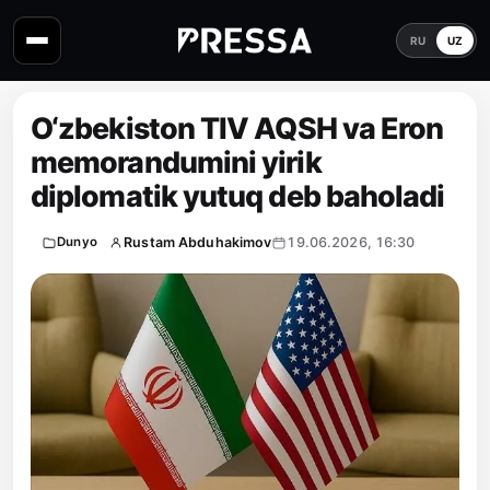
RU
UZ
O‘zbekiston TIV AQSH va Eron
memorandumini yirik
diplomatik yutuq deb baholadi
Rustam Abduhakimov
19.06.2026, 16:30
Dunyo