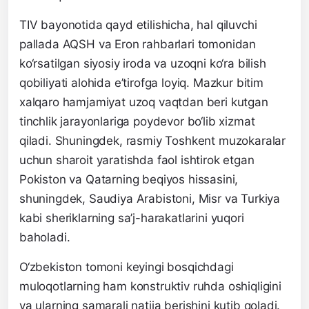
TIV bayonotida qayd etilishicha, hal qiluvchi
pallada AQSH va Eron rahbarlari tomonidan
ko‘rsatilgan siyosiy iroda va uzoqni ko‘ra bilish
qobiliyati alohida e’tirofga loyiq. Mazkur bitim
xalqaro hamjamiyat uzoq vaqtdan beri kutgan
tinchlik jarayonlariga poydevor bo‘lib xizmat
qiladi. Shuningdek, rasmiy Toshkent muzokaralar
uchun sharoit yaratishda faol ishtirok etgan
Pokiston va Qatarning beqiyos hissasini,
shuningdek, Saudiya Arabistoni, Misr va Turkiya
kabi sheriklarning sa’j-harakatlarini yuqori
baholadi.
O‘zbekiston tomoni keyingi bosqichdagi
muloqotlarning ham konstruktiv ruhda oshiqligini
va ularning samarali natija berishini kutib qoladi.