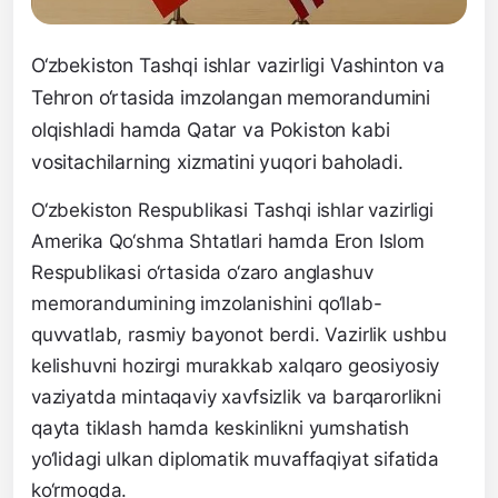
O‘zbekiston Tashqi ishlar vazirligi Vashinton va
Tehron o‘rtasida imzolangan memorandumini
olqishladi hamda Qatar va Pokiston kabi
vositachilarning xizmatini yuqori baholadi.
O‘zbekiston Respublikasi Tashqi ishlar vazirligi
Amerika Qo‘shma Shtatlari hamda Eron Islom
Respublikasi o‘rtasida o‘zaro anglashuv
memorandumining imzolanishini qo‘llab-
quvvatlab, rasmiy bayonot berdi. Vazirlik ushbu
kelishuvni hozirgi murakkab xalqaro geosiyosiy
vaziyatda mintaqaviy xavfsizlik va barqarorlikni
qayta tiklash hamda keskinlikni yumshatish
yo‘lidagi ulkan diplomatik muvaffaqiyat sifatida
ko‘rmoqda.