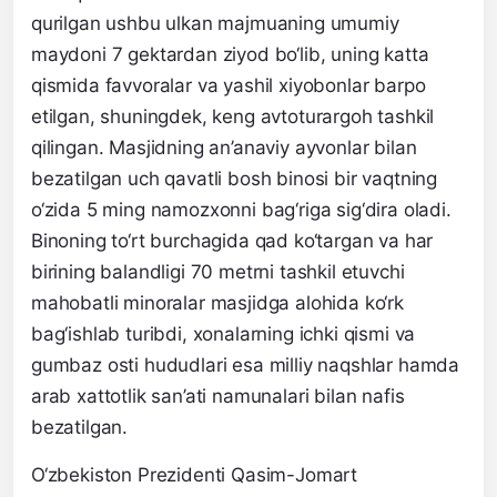
qurilgan ushbu ulkan majmuaning umumiy
maydoni 7 gektardan ziyod bo‘lib, uning katta
qismida favvoralar va yashil xiyobonlar barpo
etilgan, shuningdek, keng avtoturargoh tashkil
qilingan. Masjidning an’anaviy ayvonlar bilan
bezatilgan uch qavatli bosh binosi bir vaqtning
o‘zida 5 ming namozxonni bag‘riga sig‘dira oladi.
Binoning to‘rt burchagida qad ko‘targan va har
birining balandligi 70 metrni tashkil etuvchi
mahobatli minoralar masjidga alohida ko‘rk
bag‘ishlab turibdi, xonalarning ichki qismi va
gumbaz osti hududlari esa milliy naqshlar hamda
arab xattotlik san’ati namunalari bilan nafis
bezatilgan.
O‘zbekiston Prezidenti Qasim-Jomart