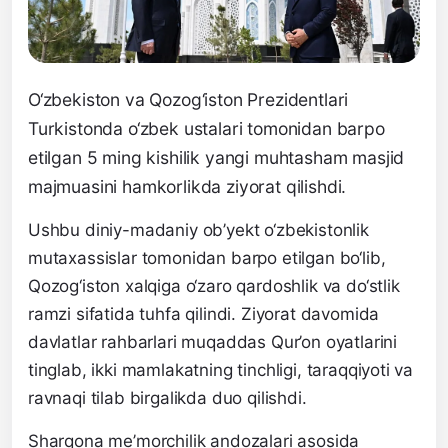
O‘zbekiston va Qozog‘iston Prezidentlari
Turkistonda o‘zbek ustalari tomonidan barpo
etilgan 5 ming kishilik yangi muhtasham masjid
majmuasini hamkorlikda ziyorat qilishdi.
Ushbu diniy-madaniy ob’yekt o‘zbekistonlik
mutaxassislar tomonidan barpo etilgan bo‘lib,
Qozog‘iston xalqiga o‘zaro qardoshlik va do‘stlik
ramzi sifatida tuhfa qilindi. Ziyorat davomida
davlatlar rahbarlari muqaddas Qur’on oyatlarini
tinglab, ikki mamlakatning tinchligi, taraqqiyoti va
ravnaqi tilab birgalikda duo qilishdi.
Sharqona me’morchilik andozalari asosida