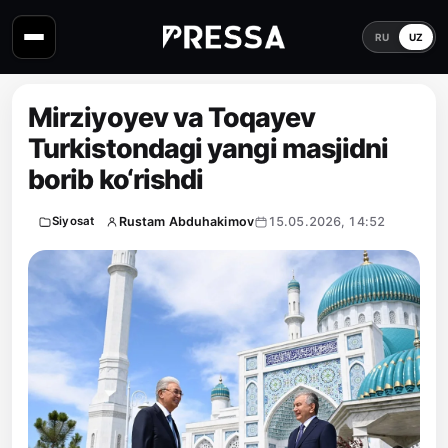
RU
UZ
Mirziyoyev va Toqayev
Turkistondagi yangi masjidni
borib ko‘rishdi
Rustam Abduhakimov
15.05.2026, 14:52
Siyosat