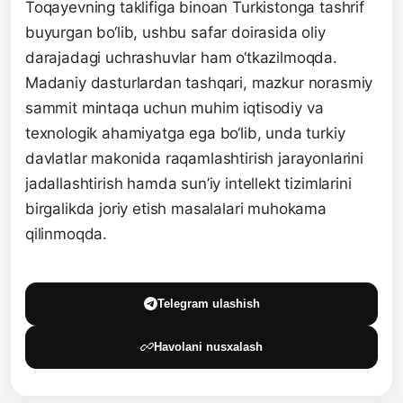
Toqayevning taklifiga binoan Turkistonga tashrif
buyurgan bo‘lib, ushbu safar doirasida oliy
darajadagi uchrashuvlar ham o‘tkazilmoqda.
Madaniy dasturlardan tashqari, mazkur norasmiy
sammit mintaqa uchun muhim iqtisodiy va
texnologik ahamiyatga ega bo‘lib, unda turkiy
davlatlar makonida raqamlashtirish jarayonlarini
jadallashtirish hamda sun’iy intellekt tizimlarini
birgalikda joriy etish masalalari muhokama
qilinmoqda.
Telegram ulashish
Havolani nusxalash