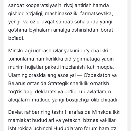
sanoat kooperatsiyasini rivojlantirish hamda
qishloq xo‘jaligi, mashinasozlik, farmatsevtika,
yengil va oziq-ovqat sanoati sohalarida yangi
qo‘shma loyihalarni amalga oshirishdan iborat
bo‘ladi.
Minskdagi uchrashuvlar yakuni bo‘yicha ikki
tomonlama hamkorlikka oid yigirmataga yaqin
muhim hujjatlar paketi imzolanishi kutilmoqda.
Ularning orasida eng asosiysi — O‘zbekiston va
Belarus o‘rtasida Strategik sheriklik o‘rnatish
to‘g‘risidagi deklaratsiya bo‘lib, u davlatlararo
aloqalarni mutloqo yangi bosqichga olib chiqadi.
Davlat rahbarining tashrifi arafasida Minskda ikki
mamlakat hududlari va yetakchi biznes vakillari
ishtirokida uchinchi Hududlararo forum ham o‘z