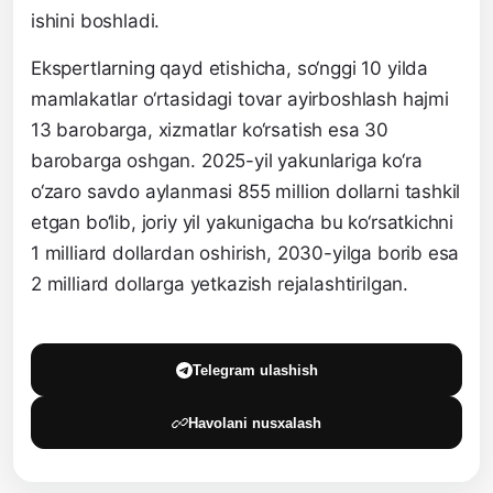
ishini boshladi.
Ekspertlarning qayd etishicha, so‘nggi 10 yilda
mamlakatlar o‘rtasidagi tovar ayirboshlash hajmi
13 barobarga, xizmatlar ko‘rsatish esa 30
barobarga oshgan. 2025-yil yakunlariga ko‘ra
o‘zaro savdo aylanmasi 855 million dollarni tashkil
etgan bo‘lib, joriy yil yakunigacha bu ko‘rsatkichni
1 milliard dollardan oshirish, 2030-yilga borib esa
2 milliard dollarga yetkazish rejalashtirilgan.
Telegram ulashish
Havolani nusxalash