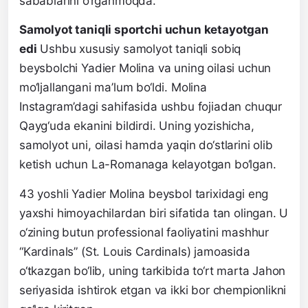
sabablarini o‘rganmoqda.
Samolyot taniqli sportchi uchun ketayotgan
edi
Ushbu xususiy samolyot taniqli sobiq
beysbolchi Yadier Molina va uning oilasi uchun
mo‘ljallangani ma’lum bo‘ldi. Molina
Instagram’dagi sahifasida ushbu fojiadan chuqur
Qayg‘uda ekanini bildirdi. Uning yozishicha,
samolyot uni, oilasi hamda yaqin do‘stlarini olib
ketish uchun La-Romanaga kelayotgan bo‘lgan.
43 yoshli Yadier Molina beysbol tarixidagi eng
yaxshi himoyachilardan biri sifatida tan olingan. U
o‘zining butun professional faoliyatini mashhur
“Kardinals” (St. Louis Cardinals) jamoasida
o‘tkazgan bo‘lib, uning tarkibida to‘rt marta Jahon
seriyasida ishtirok etgan va ikki bor chempionlikni