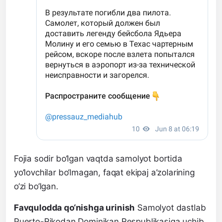
Fojia sodir bo‘lgan vaqtda samolyot bortida
yo‘lovchilar bo‘lmagan, faqat ekipaj a’zolarining
o‘zi bo‘lgan.
Favqulodda qo‘nishga urinish
Samolyot dastlab
Puerto-Rikodan Dominikan Respublikasiga uchib