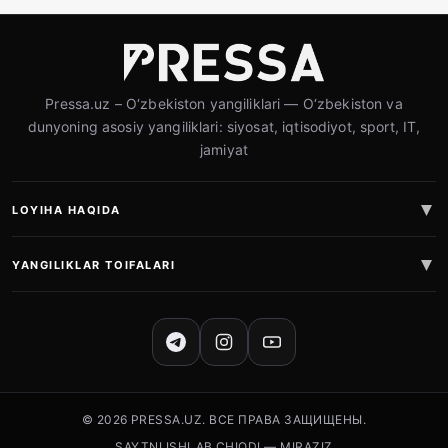
Pressa.uz – O‘zbekiston yangiliklari — O‘zbekiston va
dunyoning asosiy yangiliklari: siyosat, iqtisodiyot, sport, IT,
jamiyat
LOYIHA HAQIDA
YANGILIKLAR TOIFALARI
IJTIMOIY TARMOQLAR
© 2026 PRESSA.UZ. ВСЕ ПРАВА ЗАЩИЩЕНЫ.
SAYTNI ISHLAB CHIQDI — MIRAZIZ