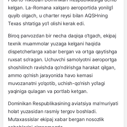
kelgan. La-Romana xalqaro aeroportida yonilg‘i
quyib olgach, u charter reysi bilan AQSHning
Texas shtatiga yo‘l olishi kerak edi.
Biroq parvozdan bir necha daqiqa o‘tgach, ekipaj
texnik muammolar yuzaga kelgani haqida
dispetcherlarga xabar bergan va ortga qaytishga
ruxsat so‘ragan. Uchuvchi samolyotni aeroportga
shoshilinch ravishda qo‘ndirishga harakat qilgan,
ammo qo‘nish jarayonida havo kemasi
muvozanatni yo‘qotib, uchish-qo‘nish yo‘lagi
yaqiniga qulagan va portlab ketgan.
Dominikan Respublikasining aviatsiya ma’muriyati
holat yuzasidan rasmiy tergov boshladi.
Mutaxassislar ekipaj xabar bergan nosozlik