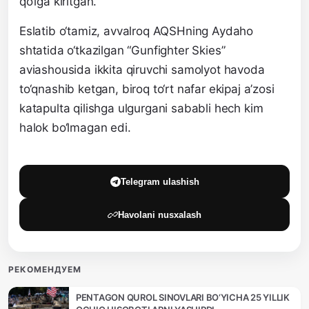
qo‘lga kiritgan.
Eslatib o‘tamiz, avvalroq AQSHning Aydaho
shtatida o‘tkazilgan “Gunfighter Skies”
aviashousida ikkita qiruvchi samolyot havoda
to‘qnashib ketgan, biroq to‘rt nafar ekipaj a’zosi
katapulta qilishga ulgurgani sababli hech kim
halok bo‘lmagan edi.
Telegram ulashish
Havolani nusxalash
РЕКОМЕНДУЕМ
PENTAGON QUROL SINOVLARI BO‘YICHA 25 YILLIK