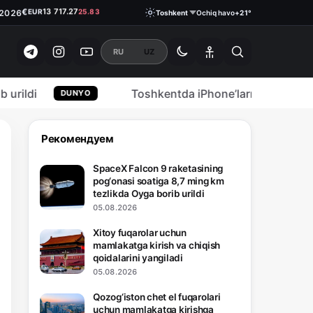
€
13 717.27
EUR
25.83
.2026
₽
Toshkent
Ochiq havo
+21°
146.3700
RUB
1.05
RU
UZ
di
Toshkentda iPhone’larni qonuniylashtir
DUNYO
Рекомендуем
SpaceX Falcon 9 raketasining
pog‘onasi soatiga 8,7 ming km
tezlikda Oyga borib urildi
05.08.2026
Xitoy fuqarolar uchun
mamlakatga kirish va chiqish
qoidalarini yangiladi
05.08.2026
Qozog‘iston chet el fuqarolari
uchun mamlakatga kirishga