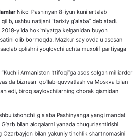
damlar
Nikol Pashinyan 8-iyun kuni ertalab
lib, ushbu natijani “tarixiy g‘alaba” deb atadi.
i 2018-yilda hokimiyatga kelganidan buyon
osatini olib bormoqda. Mazkur saylovda u asosan
i saqlab qolishni yoqlovchi uchta muxolif partiyaga
“Kuchli Armaniston ittifoqi”ga asos solgan milliarder
asida biznesni qo‘llab-quvvatlash va Moskva bilan
lgan edi, biroq saylovchilarning chorak qismidan
i ushbu ishonchli g‘alaba Pashinyanga yangi mandat
u G‘arb bilan aloqalarni yanada chuqurlashtirishi
ng Ozarbayjon bilan yakuniy tinchlik shartnomasini