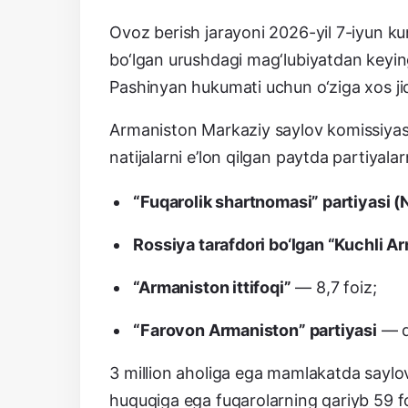
Ovoz berish jarayoni 2026-yil 7-iyun kun
bo‘lgan urushdagi mag‘lubiyatdan keying
Pashinyan hukumati uchun o‘ziga xos jidd
Armaniston Markaziy saylov komissiyasi 
natijalarni e’lon qilgan paytda partiyala
“Fuqarolik shartnomasi” partiyasi (
Rossiya tarafdori bo‘lgan “Kuchli A
“Armaniston ittifoqi”
— 8,7 foiz;
“Farovon Armaniston” partiyasi
— qa
3 million aholiga ega mamlakatda saylovc
huquqiga ega fuqarolarning qariyb 59 fo