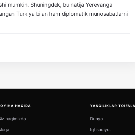
ishi mumkin. Shuningdek, bu natija Yerevanga
blangan Turkiya bilan ham diplomatik munosabatlarni
LOYIHA HAQIDA
YANGILIKLAR TOIFALA
Biz haqimizda
Dunyo
Aloqa
Iqtisodiyot