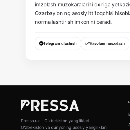
imzolash muzokaralarini oxiriga yetkaz
Ozarbayjon ng asosiy ittifoqchisi hiso
normallashtirish imkonini beradi.
Telegram ulashish
Havolani nusxalash
Pressa.uz – O‘zbekiston yangiliklari —
O‘zbekiston va dunyoning asosiy yangiliklari: