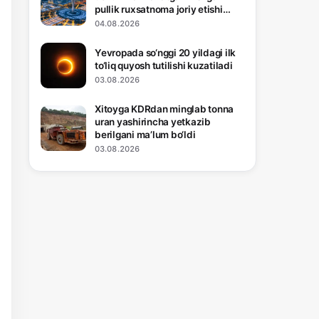
pullik ruxsatnoma joriy etishi
mumkin
04.08.2026
Yevropada so‘nggi 20 yildagi ilk
to‘liq quyosh tutilishi kuzatiladi
03.08.2026
Xitoyga KDRdan minglab tonna
uran yashirincha yetkazib
berilgani ma’lum bo‘ldi
03.08.2026