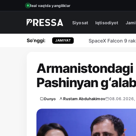
Real vaqtda yangiliklar
Siyosat
Iqtisodiyot
Jami
So‘nggi:
Hda vafot etdi
SpaceX Falcon 9 raketasin
JAMIYAT
Armanistondagi 
Pashinyan g‘ala
Rustam Abduhakimov
08.06.2026,
Dunyo