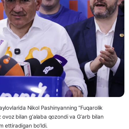
ylovlarida Nikol Pashinyanning “Fuqarolik
z ovoz bilan g‘alaba qozondi va G‘arb bilan
m ettiradigan bo‘ldi.