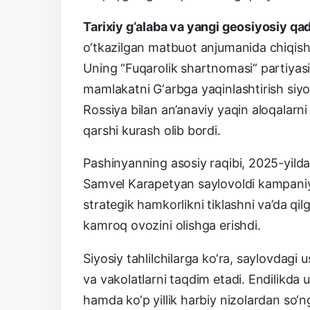
Tarixiy g‘alaba va yangi geosiyosiy qa
o‘tkazilgan matbuot anjumanida chiqish qi
Uning “Fuqarolik shartnomasi” partiyas
mamlakatni G‘arbga yaqinlashtirish siy
Rossiya bilan an’anaviy yaqin aloqalarn
qarshi kurash olib bordi.
Pashinyanning asosiy raqibi, 2025-yilda 
Samvel Karapetyan saylovoldi kampaniy
strategik hamkorlikni tiklashni va’da qi
kamroq ovozini olishga erishdi.
Siyosiy tahlilchilarga ko‘ra, saylovdag
va vakolatlarni taqdim etadi. Endilikda 
hamda ko‘p yillik harbiy nizolardan so‘