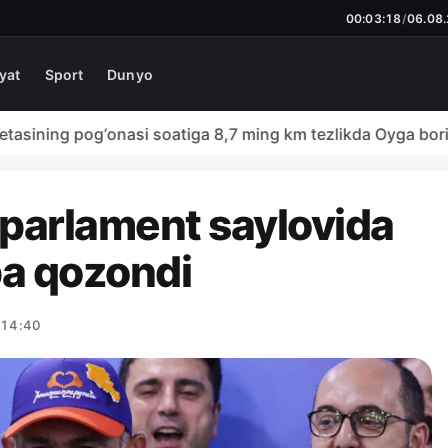
00:03:19
/
06.08
yat
Sport
Dunyo
ing pog‘onasi soatiga 8,7 ming km tezlikda Oyga borib uril
parlament saylovida
ba qozondi
 14:40