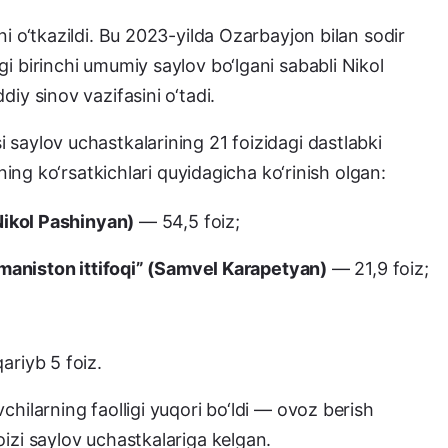
i o‘tkazildi. Bu 2023-yilda Ozarbayjon bilan sodir
i birinchi umumiy saylov bo‘lgani sababli Nikol
iy sinov vazifasini o‘tadi.
saylov uchastkalarining 21 foizidagi dastlabki
rning ko‘rsatkichlari quyidagicha ko‘rinish olgan:
Nikol Pashinyan)
— 54,5 foiz;
rmaniston ittifoqi” (Samvel Karapetyan)
— 21,9 foiz;
riyb 5 foiz.
hilarning faolligi yuqori bo‘ldi — ovoz berish
izi saylov uchastkalariga kelgan.