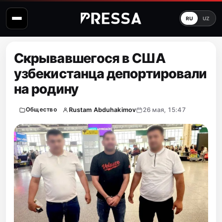
RU
UZ
Скрывавшегося в США
узбекистанца депортировали
на родину
Rustam Abduhakimov
26 мая, 15:47
Общество