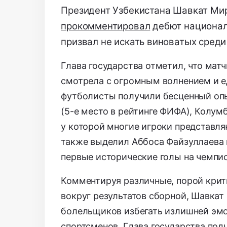
Президент Узбекистана Шавкат Ми
прокомментировал
дебют национал
призвал не искать виноватых среди
Глава государства отметил,
что матч
смотрела с огромным волнением и е
футболисты получили бесценный оп
(5-е место в рейтинге ФИФА),
Колумби
у которой многие игроки представл
также выделил Аббоса Файзуллаева
первые исторические голы на чемпи
Комментируя различные, порой крит
вокруг результатов сборной, Шавка
болельщиков избегать излишней эмо
спортсменов. Глава государства под