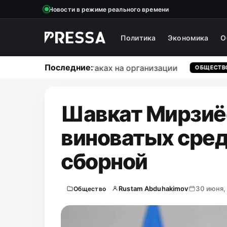
Новости в режиме реального времени
Политика
Экономика
О
Последние:
 массовых кибератаках на организации
ОБЩЕСТВО
Шавкат Мирзиёе
виноватых сре
сборной
Rustam Abduhakimov
30 июня,
Общество