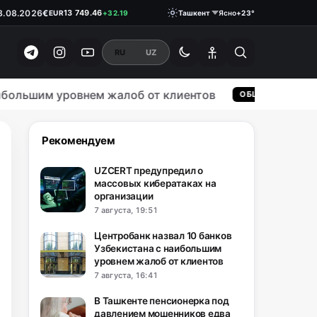
€
13 749.46
EUR
+32.19
8.08.2026
Ташкент
Ясно
+23°
₽
146.1900
RUB
0.18
RU
UZ
льшим уровнем жалоб от клиентов
В 
ОБЩЕСТВО
Рекомендуем
UZCERT предупредил о
массовых кибератаках на
организации
7 августа, 19:51
Центробанк назвал 10 банков
Узбекистана с наибольшим
уровнем жалоб от клиентов
7 августа, 16:41
В Ташкенте пенсионерка под
давлением мошенников едва