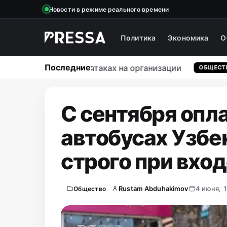
Новости в режиме реального времени
Политика
Экономика
О
Последние:
о массовых кибератаках на организации
ОБЩЕСТВО
С сентября опл
автобусах Узбе
строго при вхо
Rustam Abduhakimov
4 июня, 
Общество