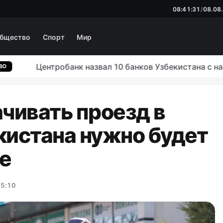
08:41:32
/
08.08
бщество
Спорт
Мир
Центробанк назвал 10 банков Узбекистана с наиб
ачивать проезд в
кистана нужно будет
де
15:10