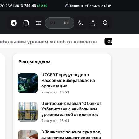
€
13 749.46
EUR
+32.19
.2026
Ташкент
Пасмурно
+38°
₽
146.1900
RUB
0.18
RU
UZ
ольшим уровнем жалоб от клиентов
В
ОБЩЕСТВО
Рекомендуем
UZCERT предупредил о
массовых кибератаках на
организации
7 августа, 19:51
Центробанк назвал 10 банков
Узбекистана с наибольшим
уровнем жалоб от клиентов
7 августа, 16:41
В Ташкенте пенсионерка под
давлением мошенников едва