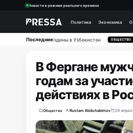
Новости в режиме реального времени
Политика
Экономика
О
Последние:
м поставщиком говядины в Узбекистан
ОБЩЕСТВО
В Фергане мужч
годам за участи
действиях в Ро
Rustam Abduhakimov
29 апрел
Общество