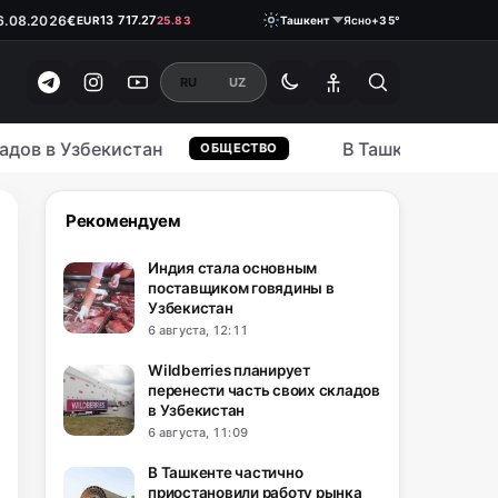
€
13 717.27
EUR
25.83
6.08.2026
Ташкент
Ясно
+35°
₽
146.3700
RUB
1.05
RU
UZ
в в Узбекистан
В Ташкенте частично
ОБЩЕСТВО
Рекомендуем
Индия стала основным
поставщиком говядины в
Узбекистан
6 августа, 12:11
Wildberries планирует
перенести часть своих складов
в Узбекистан
6 августа, 11:09
В Ташкенте частично
приостановили работу рынка