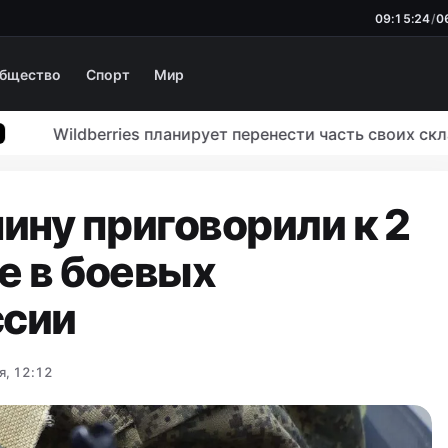
09:15:25
/
0
бщество
Спорт
Мир
Wildberries планирует перенести часть своих складо
ину приговорили к 2
е в боевых
ссии
я, 12:12