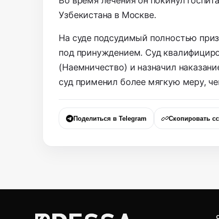
Во время лечения он покинул госпит
Узбекистана в Москве.
На суде подсудимый полностью призн
под принуждением. Суд квалифициров
(Наемничество) и назначил наказани
суд применил более мягкую меру, че
Поделиться в Telegram
Скопировать с