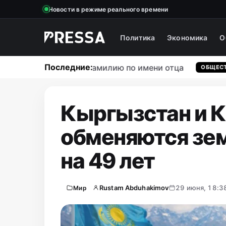
Новости в режиме реального времени
Политика
Экономика
О
Последние:
т давать ребенку фамилию по имени отца
ОБЩЕСТВО
Кыргызстан и К
обменяются зе
на 49 лет
Rustam Abduhakimov
29 июня, 18:3
Мир