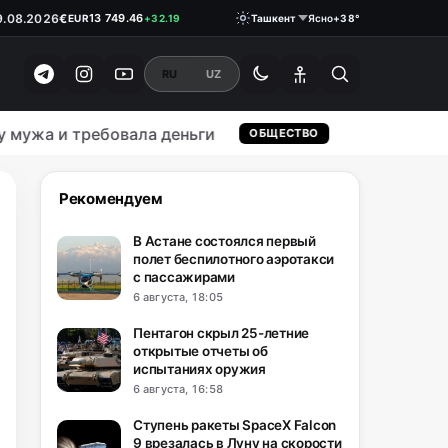
€
13 749.46
EUR
+32.19
9.08.2026
Ташкент
Ясно
+38°
₽
146.1900
RUB
0.18
RU
UZ
а и требовала деньги
UZCERT пред
ОБЩЕСТВО
Рекомендуем
В Астане состоялся первый
полет беспилотного аэротакси
с пассажирами
6 августа, 18:05
Пентагон скрыл 25-летние
открытые отчеты об
испытаниях оружия
6 августа, 16:58
Ступень ракеты SpaceX Falcon
9 врезалась в Луну на скорости