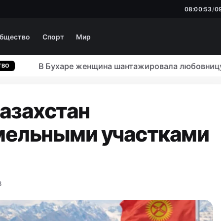
08:00:54
/
0
бщество
Спорт
Мир
В Бухаре женщина шантажировала любовницу муж
азахстан
мельными участками
8