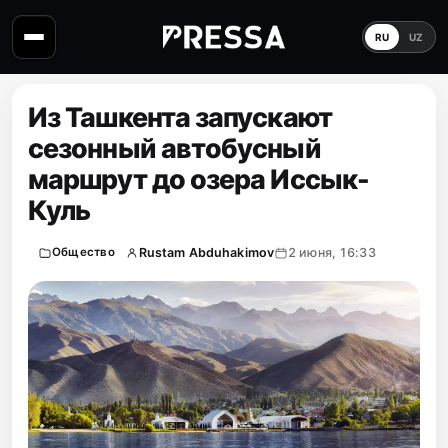
RU
UZ
Из Ташкента запускают
сезонный автобусный
маршрут до озера Иссык-
Куль
Rustam Abduhakimov
2 июня, 16:33
Общество