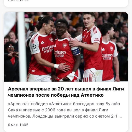
прозвучит в 23:45 по ташкентскому времени. Эта
встреча станет…
Арсенал впервые за 20 лет вышел в финал Лиги
чемпионов после победы над Атлетико
«Арсенал» победил «Атлетико» благодаря голу Букайо
Сака и впервые с 2006 года вышел в финал Лиги
чемпионов. Лондонцы выиграли серию со счетом 2-1 и
ждут победителя пары «Бавария» — «ПСЖ». Решающий
6 мая, 11:05
эпизод встречи произошел незадолго до перерыва