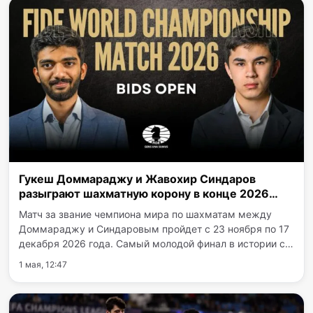
Гукеш Доммараджу и Жавохир Синдаров
разыграют шахматную корону в конце 2026
года
Матч за звание чемпиона мира по шахматам между
Доммараджу и Синдаровым пройдет с 23 ноября по 17
декабря 2026 года. Самый молодой финал в истории с
призовым фондом 2,5 млн долларов обещает стать
1 мая, 12:47
главной сенсацией года. Предстоящее противостояние
уже окрестили…