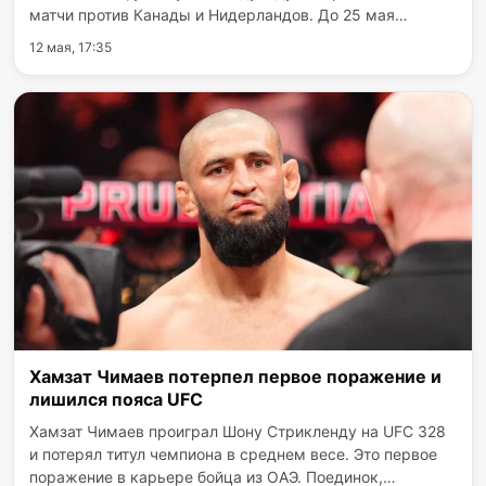
матчи против Канады и Нидерландов. До 25 мая
сборная будет тренироваться в Ташкенте, после чего
12 мая, 17:35
делегация отправится за океан. В рамках столичного
сбора команда…
Хамзат Чимаев потерпел первое поражение и
лишилcя пояса UFC
Хамзат Чимаев проиграл Шону Стрикленду на UFC 328
и потерял титул чемпиона в среднем весе. Это первое
поражение в карьере бойца из ОАЭ. Поединок,