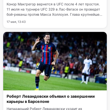
Конор Макгрегор вернется в UFC после 4 лет простоя.
11 июля на турнире UFC 329 в Лас-Вегасе он проведет
бой-реванш против Макса Холлоуэя. Глава крупнейшего
бойцовского промоушена Дана Уайт официально
17 мая, 13:43
анонсировал триумфальное возвращение в UFC экс-
чемпиона…
Роберт Левандовски объявил о завершении
карьеры в Барселоне
Нападающий Роберт Левандовски уходит из