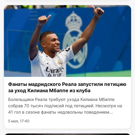
когда Букайо…
Фанаты мадридского Реала запустили петицию
за уход Килиана Мбаппе из клуба
Болельщики Реала требуют ухода Килиана Мбаппе
собрав 70 тысяч подписей под петицией. Несмотря на
41 гол в сезоне фанаты недовольны поведением
француза и его поездками в Италию. Всего за
5 мая, 17:40
шестьдесят минут под соответствующим документом
подписались более 70…