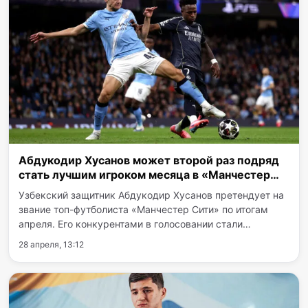
Абдукодир Хусанов может второй раз подряд
стать лучшим игроком месяца в «Манчестер
Сити»
Узбекский защитник Абдукодир Хусанов претендует на
звание топ-футболиста «Манчестер Сити» по итогам
апреля. Его конкурентами в голосовании стали
Бернарду Силва и Нико О’Райли. Результаты фанатского
28 апреля, 13:12
опроса определят, сохранит ли Хусанов свой титул.
Конкуренцию…