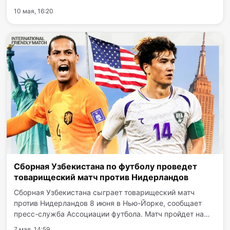
продлившийся все отведенные пять раундов,
10 мая, 16:20
закончился сенсацией: судьи раздельным решением
отдали победу…
Сборная Узбекистана по футболу проведет
товарищеский матч против Нидерландов
Сборная Узбекистана сыграет товарищеский матч
против Нидерландов 8 июня в Нью-Йорке, сообщает
пресс-служба Ассоциации футбола. Матч пройдет на
стадионе «Икан» в Нью-Йорке. Стартовый свисток
7 мая, 14:59