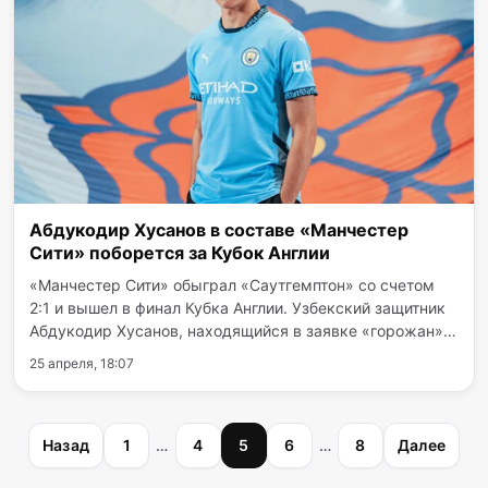
Абдукодир Хусанов в составе «Манчестер
Сити» поборется за Кубок Англии
«Манчестер Сити» обыграл «Саутгемптон» со счетом
2:1 и вышел в финал Кубка Англии. Узбекский защитник
Абдукодир Хусанов, находящийся в заявке «горожан»,
может стать первым представителем Узбекистана,
25 апреля, 18:07
выигравшим этот престижный трофей. Матч развивался
по…
Пагинация
Назад
1
…
4
5
6
…
8
Далее
записей