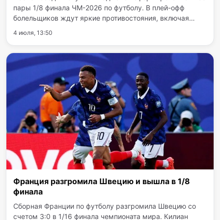
пары 1/8 финала ЧМ-2026 по футболу. В плей-офф
болельщиков ждут яркие противостояния, включая
пиренейское дерби между Португалией и Испанией. В
4 июля, 13:50
первом раунде этой стадии сборная Канады померится
силами с…
Франция разгромила Швецию и вышла в 1/8
финала
Сборная Франции по футболу разгромила Швецию со
счетом 3:0 в 1/16 финала чемпионата мира. Килиан