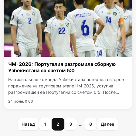
ЧМ-2026: Португалия разгромила сборную
Узбекистана со счетом 5:0
Национальная команда Узбекистана потерпела второе
поражение на групповом этапе ЧМ-2026, уступив
разгромившей её Португалии со счетом 0:5. После
достойного сопротивления и поражения от Колумбии
24 июня, 0:00
(1:3) подопечные Фабио Каннаваро в американском
Хьюстоне…
Пагинация
Назад
1
2
3
…
8
Далее
записей