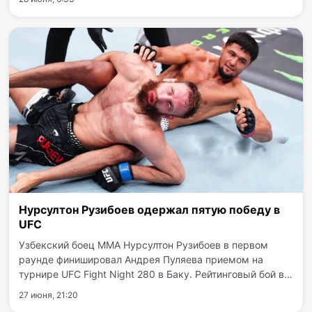
начало встречи со стороны подопечных Фабио
Каннаваро, удержать…
Нурсултон Рузибоев одержал пятую победу в
UFC
Узбекский боец ММА Нурсултон Рузибоев в первом
раунде финишировал Андрея Пуляева приемом на
турнире UFC Fight Night 280 в Баку. Рейтинговый бой в
рамках средней весовой категории был рассчитан на
27 июня, 21:20
три раунда, однако завершился задолго до финального