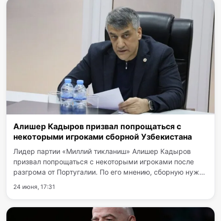
Алишер Кадыров призвал попрощаться с
некоторыми игроками сборной Узбекистана
Лидер партии «Миллий тикланиш» Алишер Кадыров
призвал попрощаться с некоторыми игроками после
разгрома от Португалии. По его мнению, сборную нужно
строить вокруг Файзуллаева и Хусанова. По его мнению,
24 июня, 17:31
с частью опытных игроков уже давно пора
«попрощаться», так…