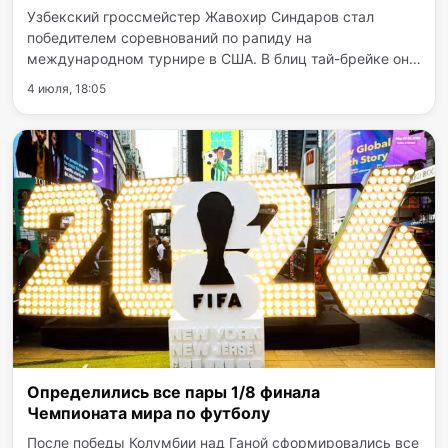
Узбекский гроссмейстер Жавохир Синдаров стал
победителем соревнований по рапиду на
международном турнире в США. В блиц тай-брейке он
всухую обыграл индийского шахматиста Аравинда
4 июля, 18:05
Читамбарама. По итогам семи туров регулярного этапа
узбекистанский шахматист…
Определились все пары 1/8 финала
Чемпионата мира по футболу
После победы Колумбии над Ганой сформировались все