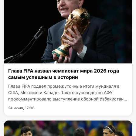
Глава FIFA назвал чемпионат мира 2026 года
самым успешным в истории
Глава FIFA подвел промежуточные итоги мундиаля в
США, Мексике и Канаде. Также руководство АФУ
прокомментировало выступление сборной Узбекистана
на турнире. По словам главы организации, стадионы в
24 июня, 17:08
принимающих странах переполнены, города кипят
жизнью, а на…