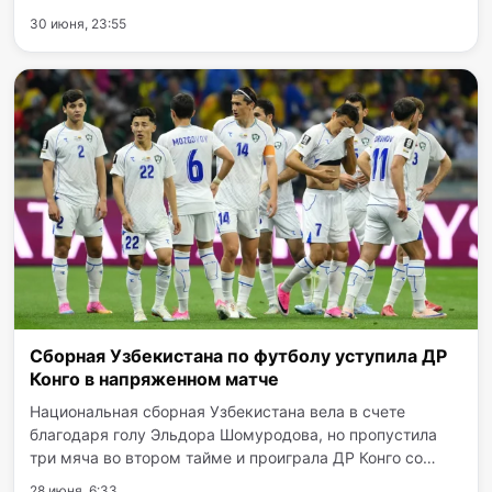
проходившего на официальном сайте ФИФА, стал
30 июня, 23:55
капитан и нападающий сборной Узбекистана Эльдор
Шомуродов. В…
Сборная Узбекистана по футболу уступила ДР
Конго в напряженном матче
Национальная сборная Узбекистана вела в счете
благодаря голу Эльдора Шомуродова, но пропустила
три мяча во втором тайме и проиграла ДР Конго со
счетом 1:3. Несмотря на активное и многообещающее
28 июня, 6:33