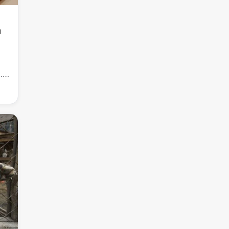
а
. В