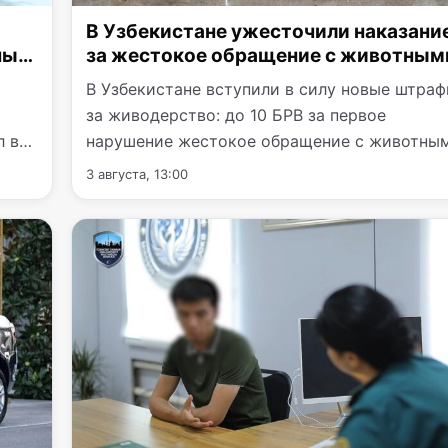
В Узбекистане ужесточили наказани
ный
за жестокое обращение с животным
В Узбекистане вступили в силу новые штра
за живодерство: до 10 БРВ за первое
л в
нарушение жестокое обращение с животны
и до 25 БРВ или…
3 августа, 13:00