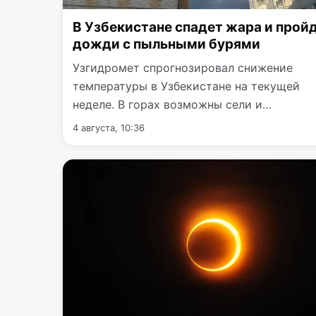
В Узбекистане спадет жара и прой
дожди с пыльными бурями
Узгидромет спрогнозировал снижение
температуры в Узбекистане на текущей
неделе. В горах возможны сели и
кратковременные дожди, а в Ташкенте…
4 августа, 10:36