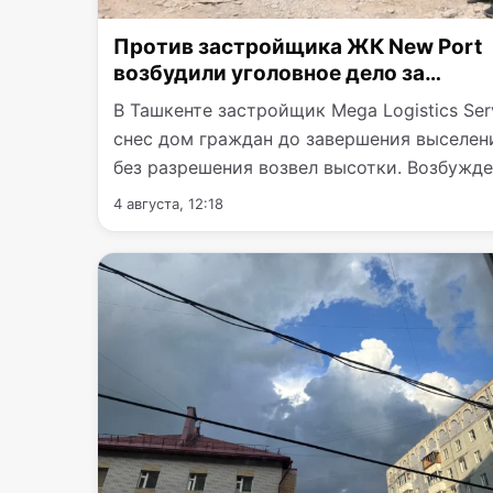
Против застройщика ЖК New Port
возбудили уголовное дело за
незаконный снос дома
В Ташкенте застройщик Mega Logistics Ser
снес дом граждан до завершения выселен
без разрешения возвел высотки. Возбужд
уголовное…
4 августа, 12:18