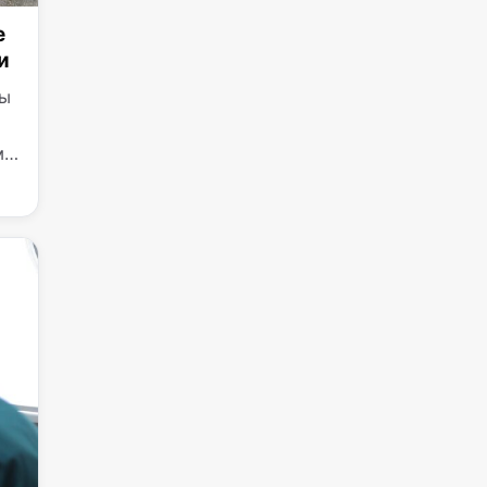
е
и
фы
ми