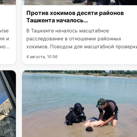
Против хокимов десяти районов
Ташкента началось
антикоррупционное расследование
vise
В Ташкенте началось масштабное
ия и
расследование в отношении районных
ено
хокимов. Поводом для масштабной проверк
стало официальное представление…
4 августа, 10:56