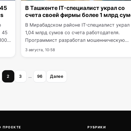
 45
В Ташкенте IT-специалист украл со
as
счета своей фирмы более 1 млрд сум
o
В Мирабадском районе IT-специалист украл
о 45
1,04 млрд сумов со счета работодателя.
 100%
Программист разработал мошенническую
схему и незаметно…
3 августа, 10:58
2
3
…
96
Далее
О ПРОЕКТЕ
РУБРИКИ