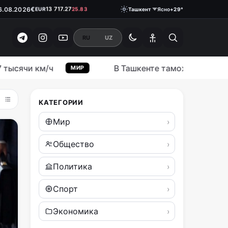
€
13 717.27
EUR
25.83
6.08.2026
₽
146.3700
Ташкент
Ясно
+29°
RUB
1.05
RU
UZ
 км/ч
В Ташкенте таможенника задержали
МИР
КАТЕГОРИИ
Мир
Общество
Политика
Спорт
Экономика