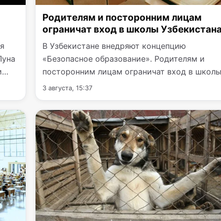
Родителям и посторонним лицам
ограничат вход в школы Узбекистан
ся
В Узбекистане внедряют концепцию
Луна
«Безопасное образование». Родителям и
и
посторонним лицам ограничат вход в школы
рамках проекта все…
3 августа, 15:37