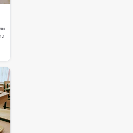
ли
ии